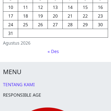
10
11
12
13
14
15
16
17
18
19
20
21
22
23
24
25
26
27
28
29
30
31
Agustus 2026
« Des
MENU
TENTANG KAMI
RESPONSIBLE AGE