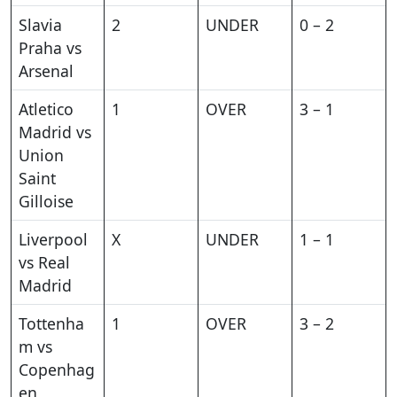
Slavia
2
UNDER
0 – 2
Praha vs
Arsenal
Atletico
1
OVER
3 – 1
Madrid vs
Union
Saint
Gilloise
Liverpool
X
UNDER
1 – 1
vs Real
Madrid
Tottenha
1
OVER
3 – 2
m vs
Copenhag
en