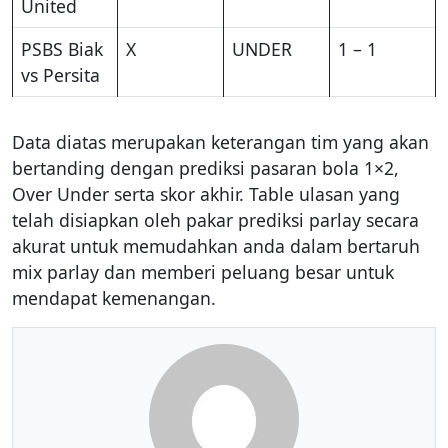
United
PSBS Biak
X
UNDER
1 – 1
vs Persita
Data diatas merupakan keterangan tim yang akan
bertanding dengan prediksi pasaran bola 1×2,
Over Under serta skor akhir. Table ulasan yang
telah disiapkan oleh pakar prediksi parlay secara
akurat untuk memudahkan anda dalam bertaruh
mix parlay dan memberi peluang besar untuk
mendapat kemenangan.