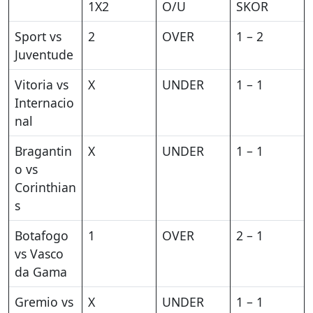
1X2
O/U
SKOR
Sport vs
2
OVER
1 – 2
Juventude
Vitoria vs
X
UNDER
1 – 1
Internacio
nal
Bragantin
X
UNDER
1 – 1
o vs
Corinthian
s
Botafogo
1
OVER
2 – 1
vs Vasco
da Gama
Gremio vs
X
UNDER
1 – 1