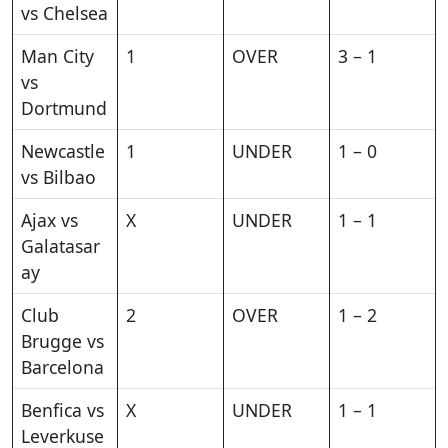
vs Chelsea
Man City
1
OVER
3 – 1
vs
Dortmund
Newcastle
1
UNDER
1 – 0
vs Bilbao
Ajax vs
X
UNDER
1 – 1
Galatasar
ay
Club
2
OVER
1 – 2
Brugge vs
Barcelona
Benfica vs
X
UNDER
1 – 1
Leverkuse