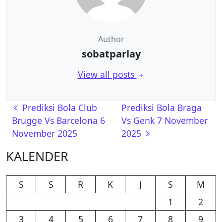
Author
sobatparlay
View all posts
Post navigation
Prediksi Bola Club
Prediksi Bola Braga
Brugge Vs Barcelona 6
Vs Genk 7 November
November 2025
2025
KALENDER
S
S
R
K
J
S
M
1
2
3
4
5
6
7
8
9