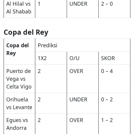
Al Hilal vs
1
UNDER
2 – 0
Al Shabab
Copa del Rey
Copa del
Prediksi
Rey
1X2
O/U
SKOR
Puerto de
2
OVER
0 – 4
Vega vs
Celta Vigo
Orihuela
2
UNDER
0 – 2
vs Levante
Egues vs
2
OVER
1 – 2
Andorra