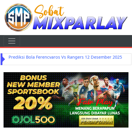
Skip to content
Prediksi Bola Terkini & Prediksi Parlay Jitu Akurat 
Skip to content
Main Navigation
Prediksi Bola Ferencvaros Vs Rangers 12 Desember 2025