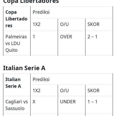
Copa Libertadores
Copa
Prediksi
Libertado
1X2
O/U
SKOR
res
Palmeiras
1
OVER
2 – 1
vs LDU
Quito
Italian Serie A
Italian
Prediksi
Serie A
1X2
O/U
SKOR
Cagliari vs
X
UNDER
1 – 1
Sassuolo