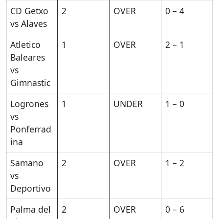
CD Getxo
2
OVER
0 – 4
vs Alaves
Atletico
1
OVER
2 – 1
Baleares
vs
Gimnastic
Logrones
1
UNDER
1 – 0
vs
Ponferrad
ina
Samano
2
OVER
1 – 2
vs
Deportivo
Palma del
2
OVER
0 – 6