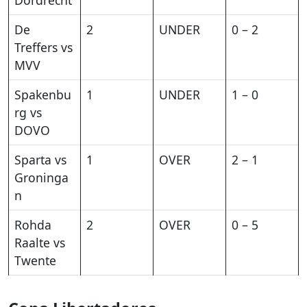
De
2
UNDER
0 – 2
Treffers vs
MVV
Spakenbu
1
UNDER
1 – 0
rg vs
DOVO
Sparta vs
1
OVER
2 – 1
Groninga
n
Rohda
2
OVER
0 – 5
Raalte vs
Twente