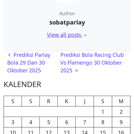
Author
sobatparlay
View all posts
Post navigation
Prediksi Parlay
Prediksi Bola Racing Club
Bola 29 Dan 30
Vs Flamengo 30 Oktober
Oktober 2025
2025
KALENDER
S
S
R
K
J
S
M
1
2
3
4
5
6
7
8
9
10
11
12
13
14
15
16