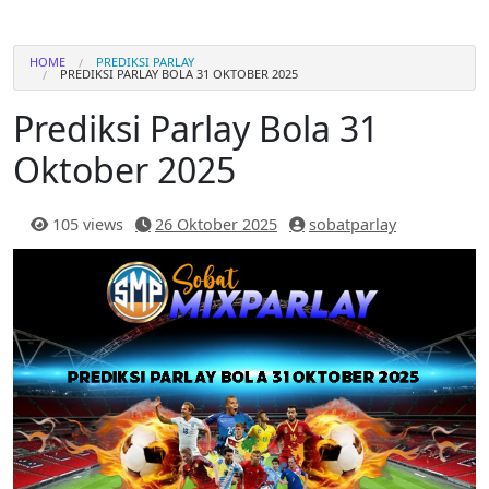
HOME
PREDIKSI PARLAY
PREDIKSI PARLAY BOLA 31 OKTOBER 2025
Prediksi Parlay Bola 31
Oktober 2025
105 views
26 Oktober 2025
sobatparlay