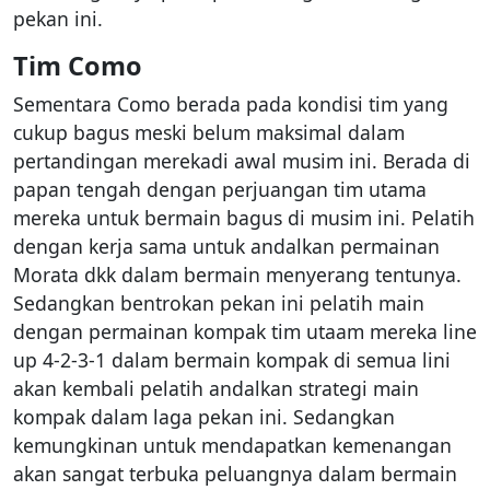
pekan ini.
Tim Como
Sementara Como berada pada kondisi tim yang
cukup bagus meski belum maksimal dalam
pertandingan merekadi awal musim ini. Berada di
papan tengah dengan perjuangan tim utama
mereka untuk bermain bagus di musim ini. Pelatih
dengan kerja sama untuk andalkan permainan
Morata dkk dalam bermain menyerang tentunya.
Sedangkan bentrokan pekan ini pelatih main
dengan permainan kompak tim utaam mereka line
up 4-2-3-1 dalam bermain kompak di semua lini
akan kembali pelatih andalkan strategi main
kompak dalam laga pekan ini. Sedangkan
kemungkinan untuk mendapatkan kemenangan
akan sangat terbuka peluangnya dalam bermain