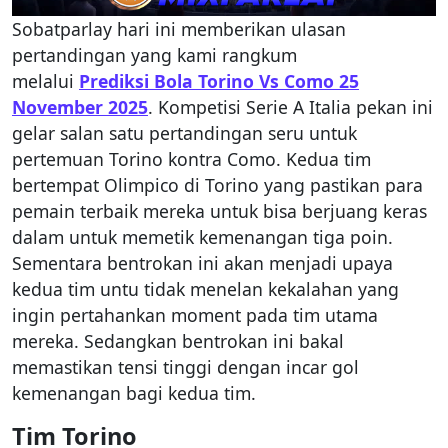
Sobatparlay hari ini memberikan ulasan
pertandingan yang kami rangkum
melalui
Prediksi Bola Torino Vs Como 25
November 2025
. Kompetisi Serie A Italia pekan ini
gelar salan satu pertandingan seru untuk
pertemuan Torino kontra Como. Kedua tim
bertempat Olimpico di Torino yang pastikan para
pemain terbaik mereka untuk bisa berjuang keras
dalam untuk memetik kemenangan tiga poin.
Sementara bentrokan ini akan menjadi upaya
kedua tim untu tidak menelan kekalahan yang
ingin pertahankan moment pada tim utama
mereka. Sedangkan bentrokan ini bakal
memastikan tensi tinggi dengan incar gol
kemenangan bagi kedua tim.
Tim Torino