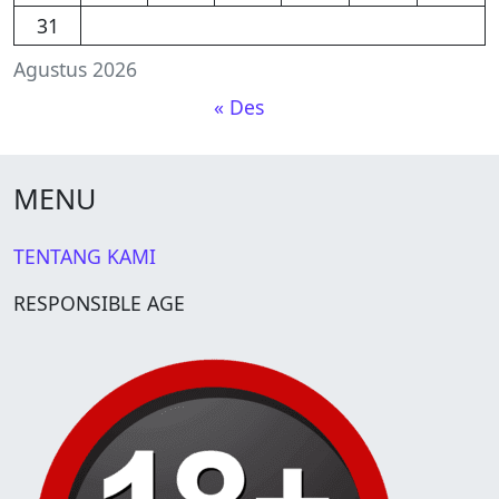
31
Agustus 2026
« Des
MENU
TENTANG KAMI
RESPONSIBLE AGE