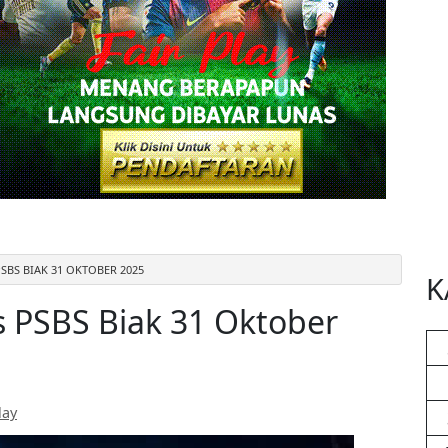
PSBS BIAK 31 OKTOBER 2025
K
Vs PSBS Biak 31 Oktober
lay