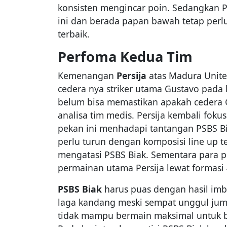
konsisten mengincar poin. Sedangkan 
ini dan berada papan bawah tetap per
terbaik.
Perfoma Kedua Tim
Kemenangan
Persija
atas Madura Unite
cedera nya striker utama Gustavo pada
belum bisa memastikan apakah cedera
analisa tim medis. Persija kembali fok
pekan ini menhadapi tantangan PSBS Bi
perlu turun dengan komposisi line up
mengatasi PSBS Biak. Sementara para p
permainan utama Persija lewat formasi 
PSBS Biak
harus puas dengan hasil imb
laga kandang meski sempat unggul juml
tidak mampu bermain maksimal untuk 