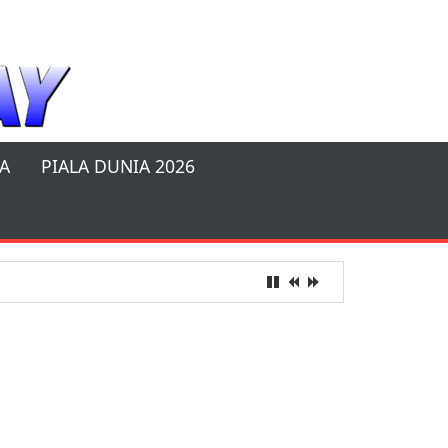
LAY
IA
PIALA DUNIA 2026