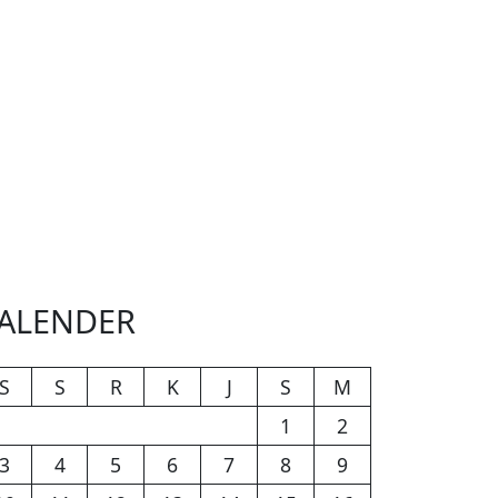
ALENDER
S
S
R
K
J
S
M
1
2
3
4
5
6
7
8
9