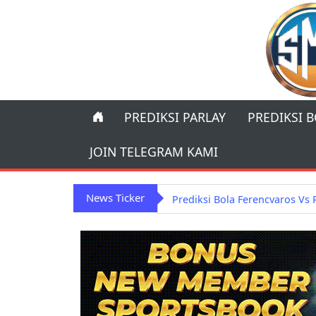
Skip to content
Prediksi 
Skip to content
PREDIKSI PARLAY
PREDIKSI 
Main Navigation
JOIN TELEGRAM KAMI
News Ticker
Prediksi Bola Ferencvaros Vs