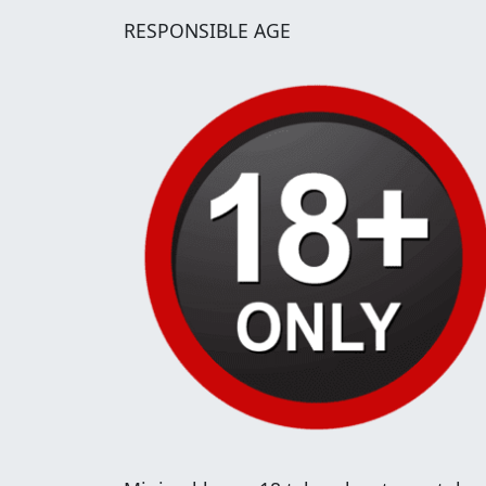
RESPONSIBLE AGE