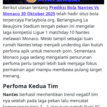
Berikut ulasan tentang
Prediksi Bola Nantes Vs
Monaco 30 Oktober 2025
telah hadir situs bola
terpercaya Parlaybola.org. Berlangsung La
Beaujoire Stadium tengah pekan ini mengelar
laga kompetisi Ligue 1 matchday 10 Nantes
melawan Monaco. Meski tampil sebagai tuan
rumah Nantes tetap menjadi underdog dan butuh
perfoma apik untuk menoreh poin. Sementara
Monaco juga sedang mengalami penurunan
perfoma perlu tampil lebih baik menjaga fokus
permainan agar mampu membawa pulang target
menang.
Perfoma Kedua Tim
Nantes
berhasil menhentikan trend negatif tim
nya setelah pada laga pekan lalu mencatat
kemenangan tipis 2 – 1 atas tuan rumah Paris FC.