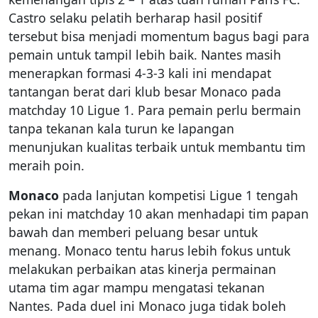
Castro selaku pelatih berharap hasil positif
tersebut bisa menjadi momentum bagus bagi para
pemain untuk tampil lebih baik. Nantes masih
menerapkan formasi 4-3-3 kali ini mendapat
tantangan berat dari klub besar Monaco pada
matchday 10 Ligue 1. Para pemain perlu bermain
tanpa tekanan kala turun ke lapangan
menunjukan kualitas terbaik untuk membantu tim
meraih poin.
Monaco
pada lanjutan kompetisi Ligue 1 tengah
pekan ini matchday 10 akan menhadapi tim papan
bawah dan memberi peluang besar untuk
menang. Monaco tentu harus lebih fokus untuk
melakukan perbaikan atas kinerja permainan
utama tim agar mampu mengatasi tekanan
Nantes. Pada duel ini Monaco juga tidak boleh