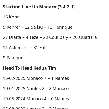
Starting Line Up Monaco (3-4-2-1)
16 Kohn
5 Kehrer – 22 Salisu – 12 Henrique
27 Diatta – 4 Teze – 28 Coulibaly – 20 Ouattara
11 Akliouche – 31 Fati
9 Balogun
Head To Head Kedua Tim
15-02-2025 Monaco 7 – 1 Nantes
10-01-2025 Nantes 2 – 2 Monaco
19-05-2024 Monaco 4 – 0 Nantes
25-08-2023 Nantes 3 – 3 Monaco