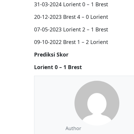
31-03-2024 Lorient 0 – 1 Brest
20-12-2023 Brest 4 – 0 Lorient
07-05-2023 Lorient 2 – 1 Brest
09-10-2022 Brest 1 – 2 Lorient
Prediksi Skor
Lorient 0 – 1 Brest
Author