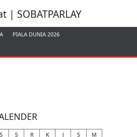
IA
PIALA DUNIA 2026
ALENDER
S
S
R
K
J
S
M