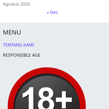
Agustus 2026
« Des
MENU
TENTANG KAMI
RESPONSIBLE AGE