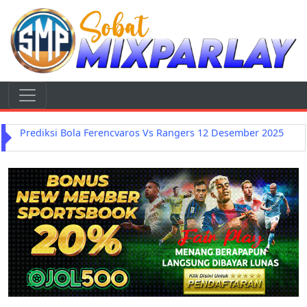
Skip to content
Prediksi Bola Terkini & Prediksi Parlay Jitu Akurat 
Skip to content
Main Navigation
Prediksi Bola Ferencvaros Vs Rangers 12 Desember 2025