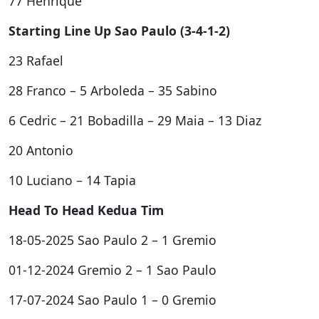
77 Henrique
Starting Line Up Sao Paulo (3-4-1-2)
23 Rafael
28 Franco – 5 Arboleda – 35 Sabino
6 Cedric – 21 Bobadilla – 29 Maia – 13 Diaz
20 Antonio
10 Luciano – 14 Tapia
Head To Head Kedua Tim
18-05-2025 Sao Paulo 2 – 1 Gremio
01-12-2024 Gremio 2 – 1 Sao Paulo
17-07-2024 Sao Paulo 1 – 0 Gremio