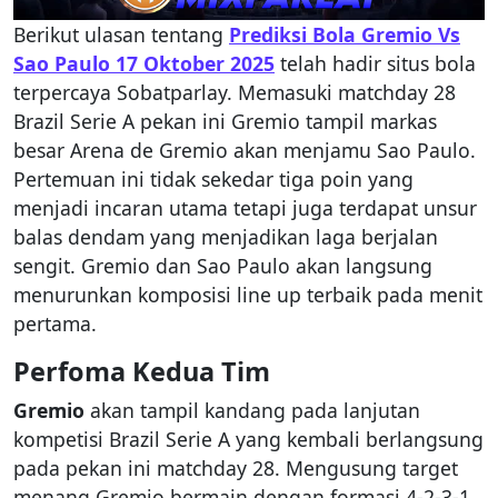
Berikut ulasan tentang
Prediksi Bola Gremio Vs
Sao Paulo 17 Oktober 2025
telah hadir situs bola
terpercaya Sobatparlay. Memasuki matchday 28
Brazil Serie A pekan ini Gremio tampil markas
besar Arena de Gremio akan menjamu Sao Paulo.
Pertemuan ini tidak sekedar tiga poin yang
menjadi incaran utama tetapi juga terdapat unsur
balas dendam yang menjadikan laga berjalan
sengit. Gremio dan Sao Paulo akan langsung
menurunkan komposisi line up terbaik pada menit
pertama.
Perfoma Kedua Tim
Gremio
akan tampil kandang pada lanjutan
kompetisi Brazil Serie A yang kembali berlangsung
pada pekan ini matchday 28. Mengusung target
menang Gremio bermain dengan formasi 4-2-3-1