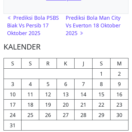
Post navigation
Prediksi Bola PSBS
Prediksi Bola Man City
Biak Vs Persib 17
Vs Everton 18 Oktober
Oktober 2025
2025
KALENDER
S
S
R
K
J
S
M
1
2
3
4
5
6
7
8
9
10
11
12
13
14
15
16
17
18
19
20
21
22
23
24
25
26
27
28
29
30
31