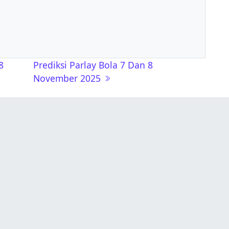
8
Prediksi Parlay Bola 7 Dan 8
November 2025