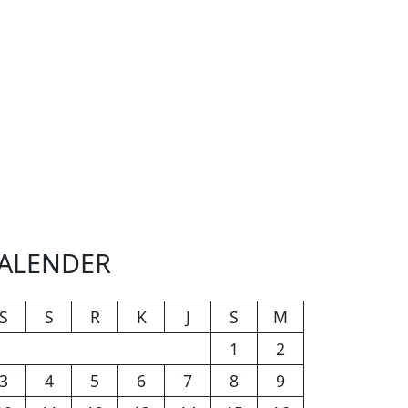
ALENDER
S
S
R
K
J
S
M
1
2
3
4
5
6
7
8
9