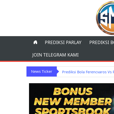
Skip to content
Prediksi 
Skip to content
PREDIKSI PARLAY
PREDIKSI 
Main Navigation
JOIN TELEGRAM KAMI
News Ticker
Prediksi Bola Ferencvaros Vs