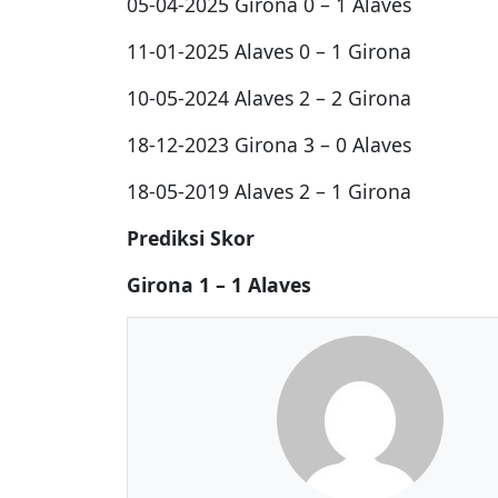
05-04-2025 Girona 0 – 1 Alaves
11-01-2025 Alaves 0 – 1 Girona
10-05-2024 Alaves 2 – 2 Girona
18-12-2023 Girona 3 – 0 Alaves
18-05-2019 Alaves 2 – 1 Girona
Prediksi Skor
Girona 1 – 1 Alaves