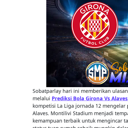
Sobatparlay hari ini memberikan ulas
melalui
Prediksi Bola Girona Vs Alave
kompetisi La Liga jornada 12 mengelar
Alaves. Montilivi Stadium menjadi temp
kemampuan terbaik untuk mengincar t
status tuan rumah sebaik mungkin dal