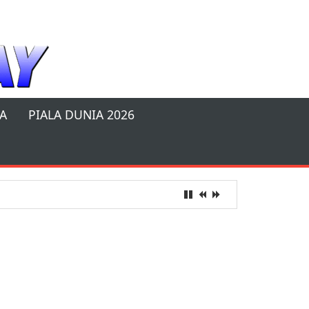
LAY
IA
PIALA DUNIA 2026