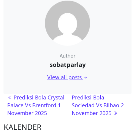
Author
sobatparlay
View all posts
Post navigation
Prediksi Bola Crystal
Prediksi Bola
Palace Vs Brentford 1
Sociedad Vs Bilbao 2
November 2025
November 2025
KALENDER