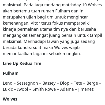
maksimal. Pada laga tandang matchday 10 Wolves
akan bertemu tuan rumah Fulham dan ini
merupakan ujian bagi tim untuk mengincar
kemenangan. Vitor terus fokus memperbaiki
kinerja permainan utama tim nya dan berusaha
mengangkat semangat juang pemain untuk tampil
maksimal. Menhadapi lawan yang juga sedang
berada kondisi sulit maka Wolves wajib
memanfaatkan laga ini sebaik mungkin.
Line Up Kedua Tim
Fulham
Leno – Sessegnon – Bassey – Diop – Tete – Berge –
Lukic – Iwobi – Smith Rowe – Adama – Jimenez
Wolves