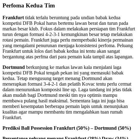
Perfoma Kedua Tim
Frankfurt
tidak terlalu beruntung pada undian babak kedua
kompetisi DFB Pokal harus bertemu lawan berat dan turun pada
markas besar klub. Fokus dalam melakukan persiapan tim Frankfurt
turun dengan formasi 4-2-3-1 kemungkinan besar tetap melakukan
rotasi pemain. Frankfurt juga perlu memperbaiki kinerja permainan
yang mengalami penurunan menjaga konsistensi perfoma. Peluang
Frankfurt untuk lolos dari babak kedua ini tentu akan sangat
bergantung atas perfma dari para pemain kala tampil atas lapangan.
Dortmund
berkunjung ke markas lawan kala menjalani laga
kompetisi DFB Pokal tengah pekan ini yang memasuki babak
kedua. Tetap mengusung target menang Dortmund akan
menerapkan formasi 3-4-2-1 dan pelatih Kovac tentu perlu cermat
dalam menurunkan komposisi line up. Laga tandang ini jelas tidak
akan mudah bagi Dortmund meski tim nya optimis mampu
membawa pulang hasil maksimal. Sementara laga ini juga bisa
memberi kesempatan berberapa pemain lapis untuk menunjukan
kualitas agar mampu membantu tim mengalahkan tuan rumah
Frankfurt.
Prediksi Ball Possession Frankfurt (50%) – Dortmund (50%)
Persentanse peluang menang Frankfurt (28%) Draw (34%)