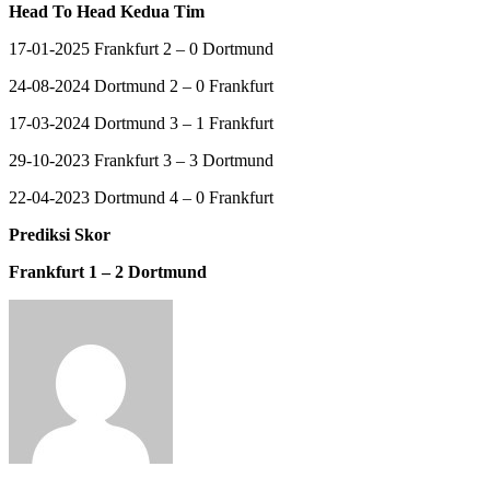
Head To Head Kedua Tim
17-01-2025 Frankfurt 2 – 0 Dortmund
24-08-2024 Dortmund 2 – 0 Frankfurt
17-03-2024 Dortmund 3 – 1 Frankfurt
29-10-2023 Frankfurt 3 – 3 Dortmund
22-04-2023 Dortmund 4 – 0 Frankfurt
Prediksi Skor
Frankfurt 1 – 2 Dortmund