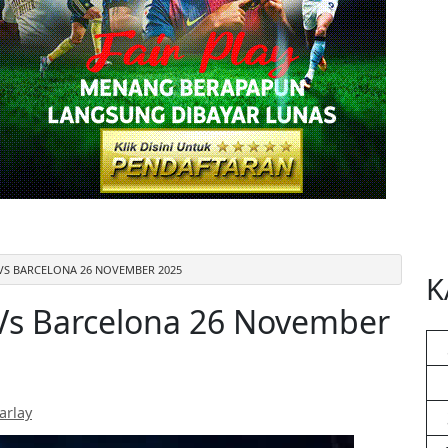
 VS BARCELONA 26 NOVEMBER 2025
K
 Vs Barcelona 26 November
arlay