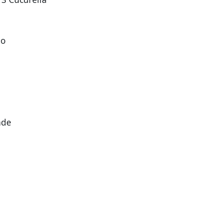
ho
nde