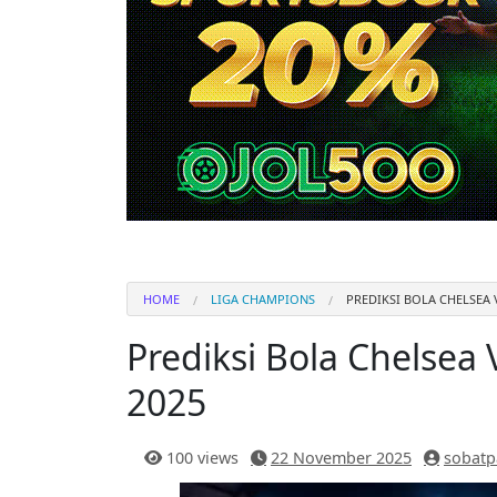
HOME
LIGA CHAMPIONS
PREDIKSI BOLA CHELSEA
Prediksi Bola Chelsea
2025
100 views
22 November 2025
sobatp