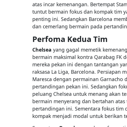
atas incar kemenangan. Bertempat Stam
tuntut bermain fokus dan kompak tim y
penting ini. Sedangkan Barcelona memb
dan cemerlang bermain pada pertandin
Perfoma Kedua Tim
Chelsea
yang gagal memetik kemenanga
bermain maksimal kontra Qarabag FK d
mereka pekan ini dengan tantangan ya
raksasa La Liga, Barcelona. Persiapan m
Maresca dengan permainan Garnacho dk
pertandingan pekan ini. Sedangkan foku
peluang Chelsea untuk menang akan ter
bermain menyerang dan bertahan atas
pertandingan ini. Sementara fokus tim
kompak menjadi modal untuk berikan t