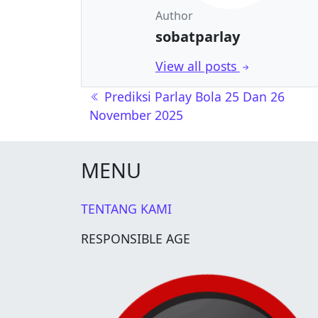
Author
sobatparlay
View all posts
Post navigation
Prediksi Parlay Bola 25 Dan 26
November 2025
MENU
TENTANG KAMI
RESPONSIBLE AGE