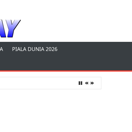
LAY
IA
PIALA DUNIA 2026