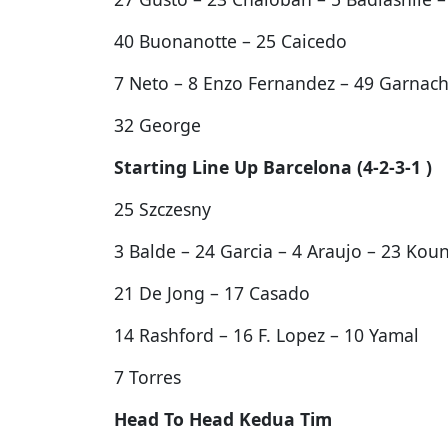
40 Buonanotte – 25 Caicedo
7 Neto – 8 Enzo Fernandez – 49 Garnac
32 George
Starting Line Up Barcelona (4-2-3-1 )
25 Szczesny
3 Balde – 24 Garcia – 4 Araujo – 23 Kou
21 De Jong – 17 Casado
14 Rashford – 16 F. Lopez – 10 Yamal
7 Torres
Head To Head Kedua Tim