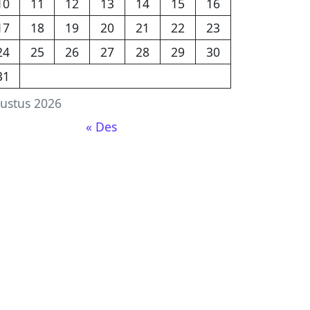
10
11
12
13
14
15
16
17
18
19
20
21
22
23
24
25
26
27
28
29
30
31
ustus 2026
« Des