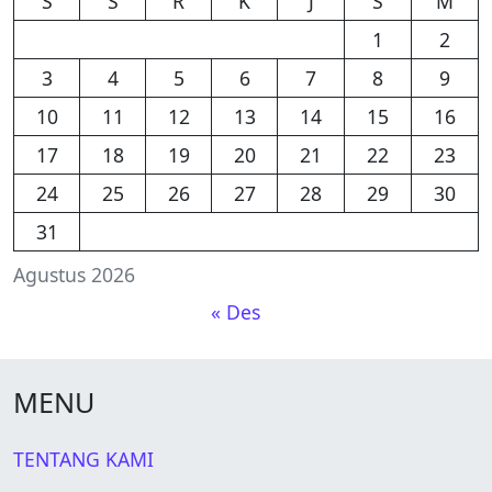
S
S
R
K
J
S
M
1
2
3
4
5
6
7
8
9
10
11
12
13
14
15
16
17
18
19
20
21
22
23
24
25
26
27
28
29
30
31
Agustus 2026
« Des
MENU
TENTANG KAMI