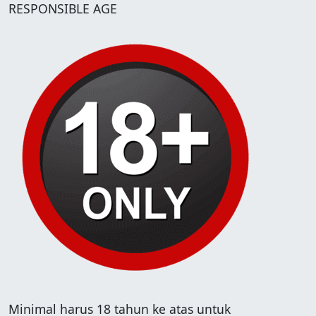
RESPONSIBLE AGE
Minimal harus 18 tahun ke atas untuk