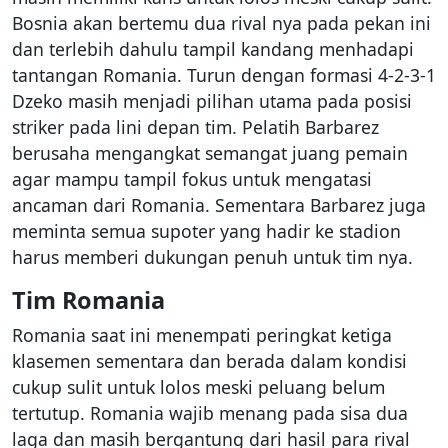
Bosnia akan bertemu dua rival nya pada pekan ini
dan terlebih dahulu tampil kandang menhadapi
tantangan Romania. Turun dengan formasi 4-2-3-1
Dzeko masih menjadi pilihan utama pada posisi
striker pada lini depan tim. Pelatih Barbarez
berusaha mengangkat semangat juang pemain
agar mampu tampil fokus untuk mengatasi
ancaman dari Romania. Sementara Barbarez juga
meminta semua supoter yang hadir ke stadion
harus memberi dukungan penuh untuk tim nya.
Tim Romania
Romania saat ini menempati peringkat ketiga
klasemen sementara dan berada dalam kondisi
cukup sulit untuk lolos meski peluang belum
tertutup. Romania wajib menang pada sisa dua
laga dan masih bergantung dari hasil para rival