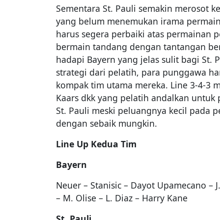
Sementara St. Pauli semakin merosot 
yang belum menemukan irama permaina
harus segera perbaiki atas permainan pe
bermain tandang dengan tantangan bera
hadapi Bayern yang jelas sulit bagi St.
strategi dari pelatih, para punggawa 
kompak tim utama mereka. Line 3-4-3 
Kaars dkk yang pelatih andalkan untuk
St. Pauli meski peluangnya kecil pada 
dengan sebaik mungkin.
Line Up Kedua Tim
Bayern
Neuer – Stanisic – Dayot Upamecano – J. T
– M. Olise – L. Diaz – Harry Kane
St. Pauli