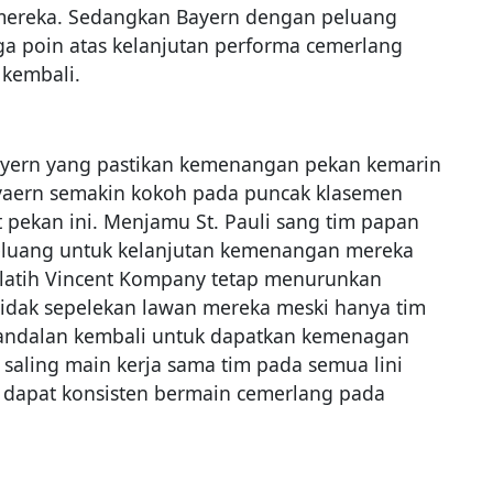
mereka. Sedangkan Bayern dengan peluang
a poin atas kelanjutan performa cemerlang
 kembali.
ayern yang pastikan kemenangan pekan kemarin
yaern semakin kokoh pada puncak klasemen
pekan ini. Menjamu St. Pauli sang tim papan
peluang untuk kelanjutan kemenangan mereka
elatih Vincent Kompany tetap menurunkan
idak sepelekan lawan mereka meski hanya tim
 andalan kembali untuk dapatkan kemenagan
n saling main kerja sama tim pada semua lini
ar dapat konsisten bermain cemerlang pada