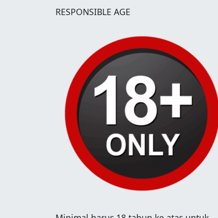
RESPONSIBLE AGE
Minimal harus 18 tahun ke atas untuk