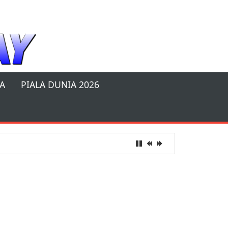
LAY
IA
PIALA DUNIA 2026